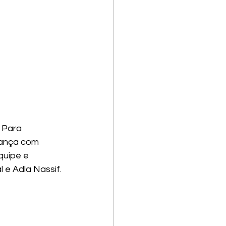
 Para 
tança com 
quipe e 
 e Adla Nassif. 